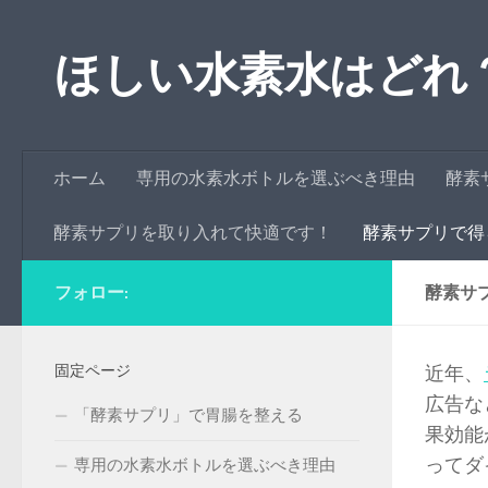
コンテンツへスキップ
ほしい水素水はどれ
ホーム
専用の水素水ボトルを選ぶべき理由
酵素
酵素サプリを取り入れて快適です！
酵素サプリで得
フォロー:
酵素サ
固定ページ
近年、
広告な
「酵素サプリ」で胃腸を整える
果効能
ってダ
専用の水素水ボトルを選ぶべき理由