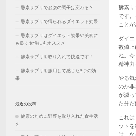
酵素サ
酵素サプリでお腹の調子は変わる？
です。
酵素サプリで得られるダイエット効果
ことが
酵素サプリはダイエット効果や美容に
ダイエ
も良く女性にもオススメ
数値上
ね。今
酵素サプリを取り入れて快適です！
精神力
酵素サプリを服用して感じた3つの効
やる気
果
のが非
が減っ
た分だ
最近の投稿
健康のために野菜を取り入れた食生活
これは
を
ットを
は、な